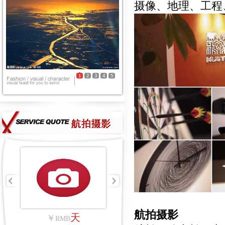
摄像、地理、工程
1
2
3
4
5
航拍摄影
里
天
￥
RMB