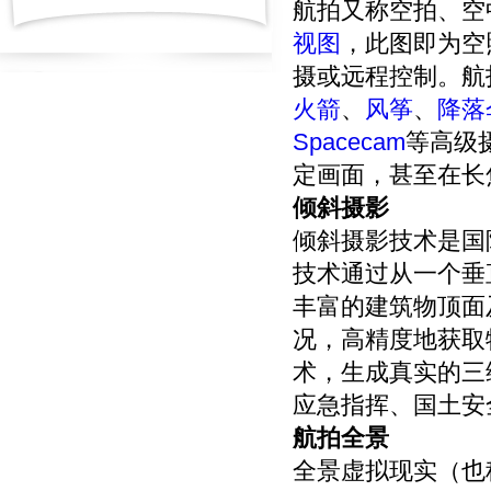
航拍又称空拍、空
视图
，此图即为空
摄或远程控制。航
火箭
、
风筝
、
降落
Spacecam
等高级
定画面，甚至在长
倾斜摄影
倾斜摄影技术是国
技术通过从一个垂
丰富的建筑物顶面
况，高精度地获取
术，生成真实的三
应急指挥、国土安
航拍全景
全景虚拟现实（也