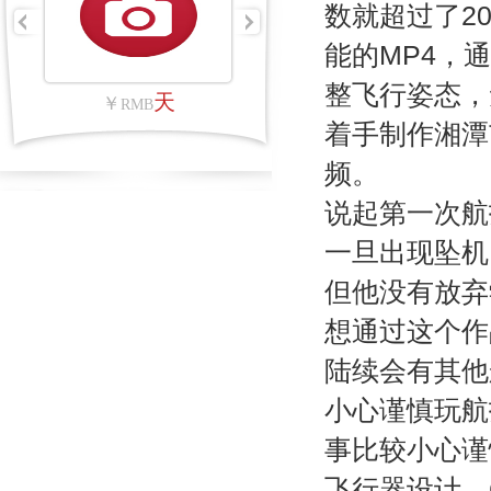
数就超过了2
能的MP4，
整飞行姿态，
里
天
￥
RMB
着手制作湘潭
频。
说起第一次航
一旦出现坠机
但他没有放弃
想通过这个作
陆续会有其他
小心谨慎玩航
事比较小心谨
飞行器设计、