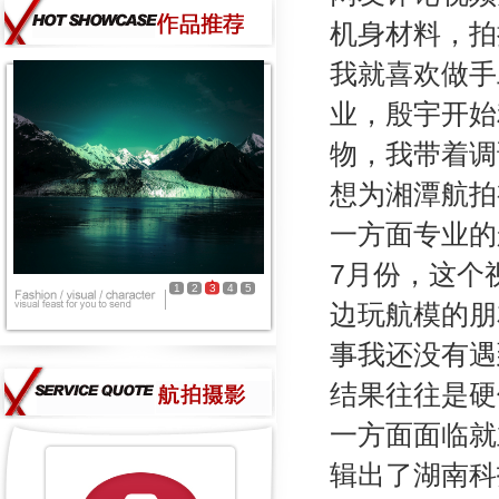
机身材料，拍
我就喜欢做手
业，殷宇开始
物，我带着调
想为湘潭航拍
一方面专业的
7月份，这个
1
2
3
4
5
边玩航模的朋
事我还没有遇
结果往往是硬
一方面面临就
辑出了湖南科