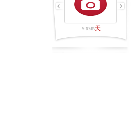
架次
￥
￥
RMB
R