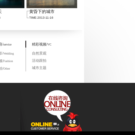
天
黄昏下的城市
6
TIME:2013-11-16
容/
精彩视频/
service
VC
影/
自然景观
Wedding
活动跟拍
频/
Fashion
城市主题
拍/
Other