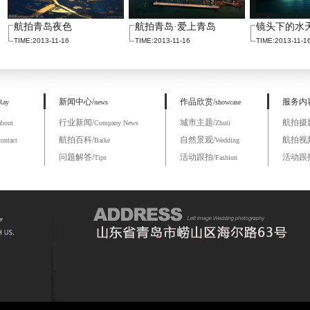
航拍青岛夜色
航拍青岛·爱上青岛
镜头下的水
TIME:2013-11-16
TIME:2013-11-16
TIME:2013-11-1
新闻中心/
作品欣赏/
服务内
Ray
news
showcase
行业新闻/
城市主题/
航拍摄
about
Company News
Zhuti
航拍百科/
自然景观/
航拍视
contact
Baike
Wedding
问题解答/
活动跟拍/
活动跟
Tips
Fashion